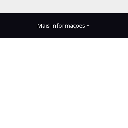
Mais informações
build the change
Planos
Bootcamps
Projetos