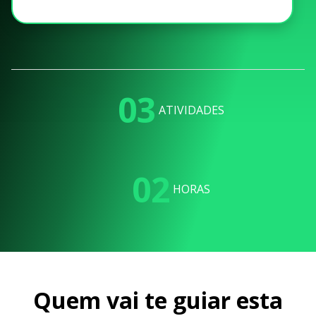
03
ATIVIDADES
02
HORAS
Quem vai te guiar esta