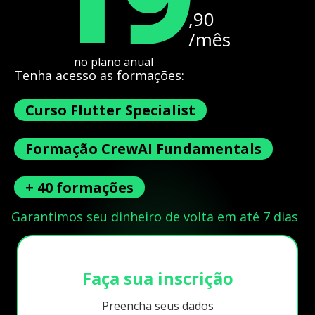
,90
/mês
no plano anual
Tenha acesso as formações:
Curso Flutter Specialist
Formação CrewAI Fundamentals
+ 40 formações
Garantimos seu dinheiro de volta em até 7 dias
Faça sua inscrição
Preencha seus dados