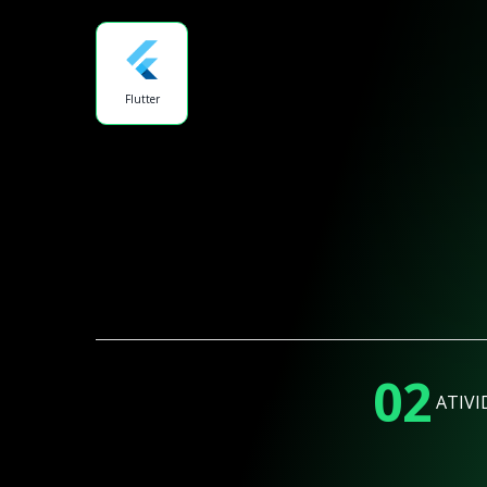
Flutter
02
ATIVI