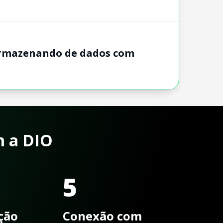
 Armazenando de dados com
m a DIO
5
ação
Conexão com