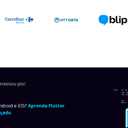
eressou por:
ndroid e iOS?
Aprenda Flutter
çado.