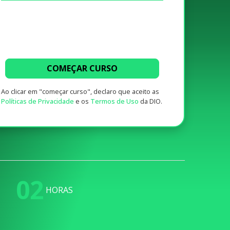
COMEÇAR CURSO
Ao clicar em "começar curso", declaro que aceito as
Políticas de Privacidade
e os
Termos de Uso
da DIO.
02
HORAS