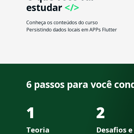
estudar
</>
Conheça os conteúdos do curso
Persistindo dados locais em APPs Flutter
6 passos para você con
1
2
Teoria
Desafios e