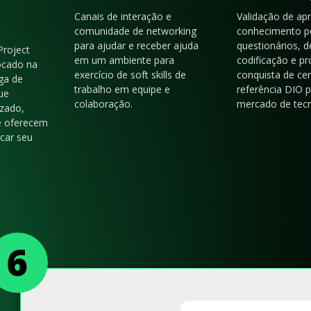
Canais de interação e
Validação de ap
comunidade de networking
conhecimento p
para ajudar e receber ajuda
questionários, d
Project
em um ambiente para
codificação e p
ocado na
exercício de soft skills de
conquista de cer
ga de
trabalho em equipe e
referência DIO 
ue
colaboração.
mercado de tecn
zado,
e oferecem
acar seu