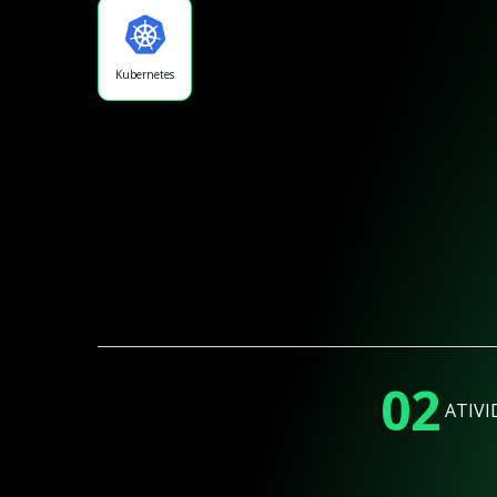
Kubernetes
02
ATIVI