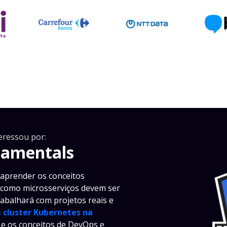
eressou por:
damentals
aprender os conceitos
m como microsserviços devem ser
rabalhará com projetos reais e
 cluster Kubernetes na
 e os conceitos de DevOps e