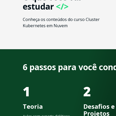
estudar
</>
Conheça os conteúdos do curso Cluster
Kubernetes em Nuvem
6 passos para você con
1
2
Teoria
Desafios e
Projetos