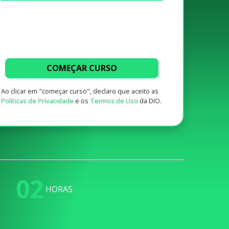
COMEÇAR CURSO
Ao clicar em "começar curso", declaro que aceito as
Políticas de Privacidade
e os
Termos de Uso
da DIO.
02
HORAS