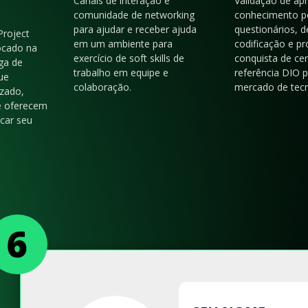
Canais de interação e
Validação de ap
comunidade de networking
conhecimento p
para ajudar e receber ajuda
questionários, d
Project
em um ambiente para
codificação e p
ocado na
exercício de soft skills de
conquista de cer
ga de
trabalho em equipe e
referência DIO 
ue
colaboração.
mercado de tecn
zado,
e oferecem
acar seu