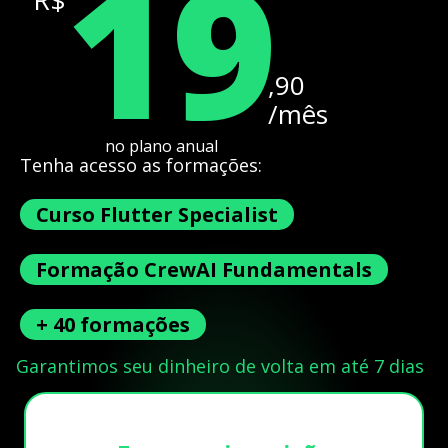
19
,90
/mês
no plano anual
Tenha acesso as formações:
Curso Flutter Specialist
Formação CrewAI Fundamentals
+ 40 formações
Garantimos seu dinheiro de volta em até 7 dias