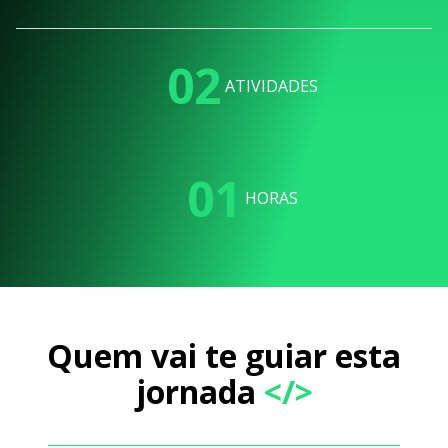
02
ATIVIDADES
01
HORAS
Quem vai te guiar esta
jornada
</>