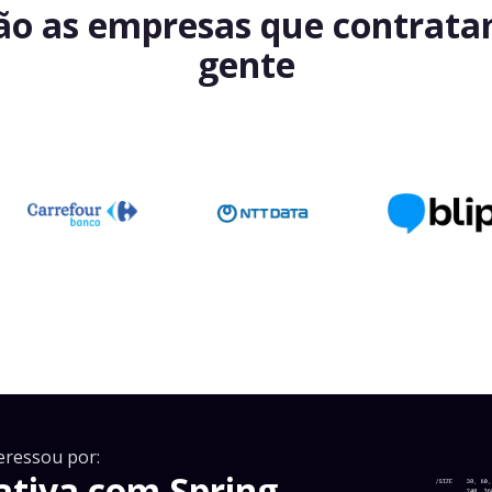
ão as empresas que contrat
gente
eressou por:
tiva com Spring