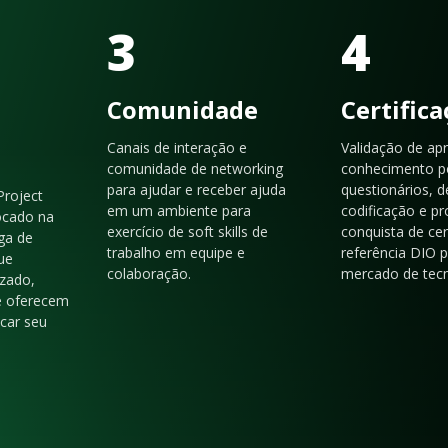
3
4
Comunidade
Certific
Canais de interação e
Validação de ap
comunidade de networking
conhecimento p
para ajudar e receber ajuda
questionários, d
Project
em um ambiente para
codificação e p
ocado na
exercício de soft skills de
conquista de cer
ga de
trabalho em equipe e
referência DIO 
ue
colaboração.
mercado de tecn
zado,
e oferecem
acar seu