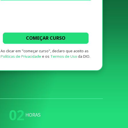
COMEÇAR CURSO
Ao clicar em "começar curso", declaro que aceito as
Políticas de Privacidade
e os
Termos de Uso
da DIO.
02
HORAS