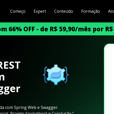
Começo
Expert
Conteúdo
Formação
As
m 66% OFF - de R$ 59,90/mês por R$
REST
m
gger
da com Spring Web e Swagger.
cial, Projeto Springboot e Conclusão."