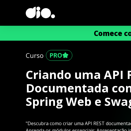
Comece co
Curso
Criando uma API 
Documentada co
Spring Web e Swa
"Descubra como criar uma API REST documenta
Aprenda os módulos essenciais: Apresentação ini