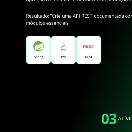
Resultado: "Crie uma API REST documentada co
módulos essenciais."
Spring
Java
REST
03
ATIVI