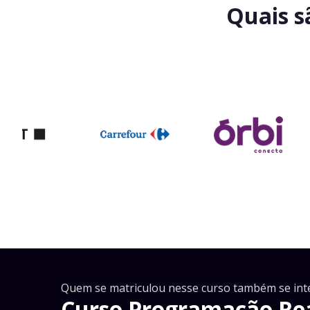
Quais s
Quem se matriculou nesse curso também se int
Curso Programação Rea