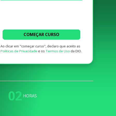
COMEÇAR CURSO
Ao clicar em "começar curso", declaro que aceito as
Políticas de Privacidade
e os
Termos de Uso
da DIO.
02
HORAS