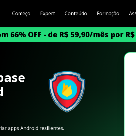
Começo
Expert
Conteúdo
Formação
As
m 66% OFF - de R$ 59,90/mês por R$
base
d
ar apps Android resilientes.