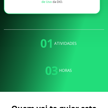
de Uso
da DIO.
01
ATIVIDADES
03
HORAS