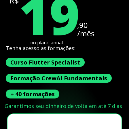
19
R$
,90
/mês
no plano anual
Tenha acesso as formações:
Curso Flutter Specialist
Formação CrewAI Fundamentals
+ 40 formações
Garantimos seu dinheiro de volta em até 7 dias