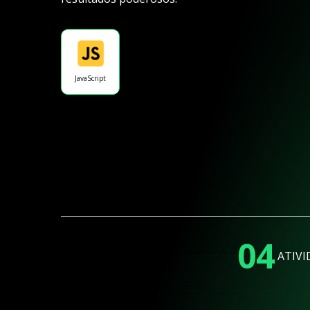
JavaScript
04
ATIVI