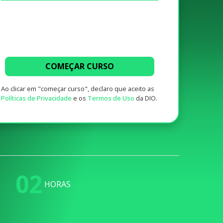
COMEÇAR CURSO
Ao clicar em "começar curso", declaro que aceito as
Políticas de Privacidade
e os
Termos de Uso
da DIO.
02
HORAS