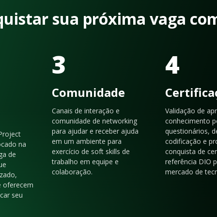
quistar sua próxima vaga co
3
4
Comunidade
Certific
Canais de interação e
Validação de ap
comunidade de networking
conhecimento p
para ajudar e receber ajuda
questionários, d
Project
em um ambiente para
codificação e p
ocado na
exercício de soft skills de
conquista de cer
ga de
trabalho em equipe e
referência DIO 
ue
colaboração.
mercado de tecn
zado,
e oferecem
acar seu