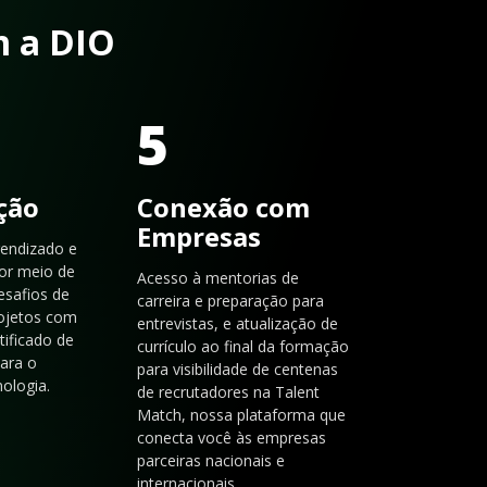
m a DIO
5
ação
Conexão com
Empresas
rendizado e
or meio de
Acesso à mentorias de
esafios de
carreira e preparação para
rojetos com
entrevistas, e atualização de
tificado de
currículo ao final da formação
para o
para visibilidade de centenas
ologia.
de recrutadores na Talent
Match, nossa plataforma que
conecta você às empresas
parceiras nacionais e
internacionais.