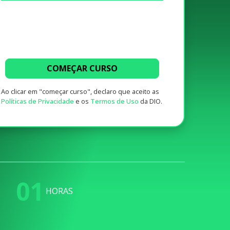
COMEÇAR CURSO
Ao clicar em "começar curso", declaro que aceito as
Políticas de Privacidade
e os
Termos de Uso
da DIO.
01
HORAS