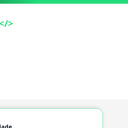
</>
dade