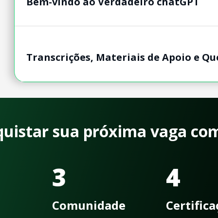
Bem-vindo ao Verdadeiro chatGPT
Transcrições, Materiais de Apoio e Qu
quistar sua próxima vaga co
3
4
Comunidade
Certific