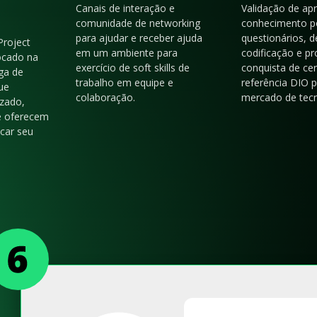
Canais de interação e
Validação de ap
comunidade de networking
conhecimento p
para ajudar e receber ajuda
questionários, d
Project
em um ambiente para
codificação e p
ocado na
exercício de soft skills de
conquista de cer
ga de
trabalho em equipe e
referência DIO 
ue
colaboração.
mercado de tecn
zado,
e oferecem
acar seu