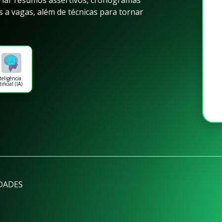
riar resumos assertivos, cronogramas
 a vagas, além de técnicas para tornar
teligência
tificial (IA)
DADES