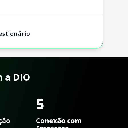
estionário
m a DIO
5
ação
Conexão com