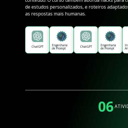
conteúdo. O curso também aborda hacks para c
de estudos personalizados, e roteiros adaptados
as respostas mais humanas.
Engenharia
Engenharia
In
ChatGPT
ChatGPT
de Prompt
de Prompt
Ar
06
ATIVI