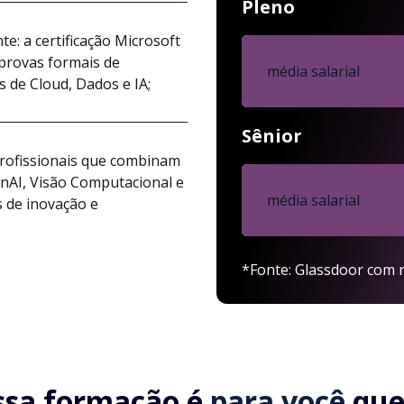
Pleno
e: a certificação Microsoft
provas formais de
média salarial
s de Cloud, Dados e IA;
Sênior
profissionais que combinam
nAI, Visão Computacional e
média salarial
 de inovação e
*Fonte: Glassdoor com r
ssa formação é
para você
que.