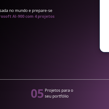
sada no mundo e prepare-se
rosoft AI-900 com 4 projetos
05
Projetos para o
seu portfólio