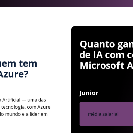
Quanto gan
de IA com c
uem tem
Microsoft 
Azure?
Junior
 Artificial — uma das
 tecnologia, com Azure
do mundo e a líder em
média salarial