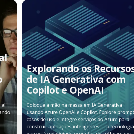
al
Explorando os Recurso
o
de IA Generativa com
Copilot e OpenAI
ial
Coloque a mão na massa em IA Generativa
mando
usando Azure OpenAI e Copilot. Explore prompt
casos de uso e integre serviços do Azure para
construir aplicações inteligentes — a tecnologia
que está redefinindo produtos de software em