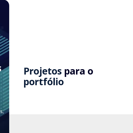
s
Projetos
para o
portfólio
s,