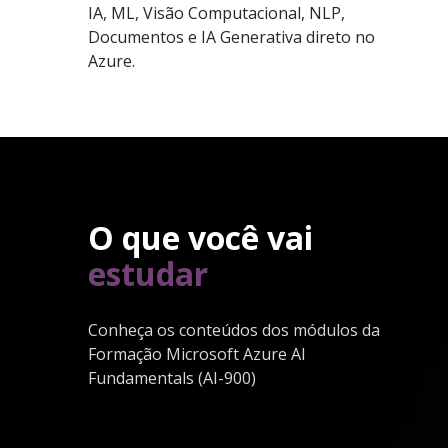
IA, ML, Visão Computacional, NLP,
Documentos e IA Generativa direto no
Azure.
O que você vai
estudar
Conheça os conteúdos dos módulos da
Formação Microsoft Azure AI
Fundamentals (AI-900)