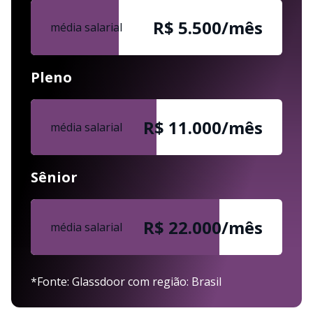
R$ 5.500/mês
média salarial
Pleno
R$ 11.000/mês
média salarial
Sênior
R$ 22.000/mês
média salarial
*Fonte: Glassdoor com região: Brasil