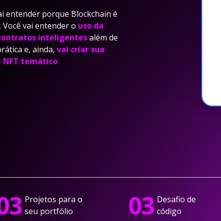
vai entender porque Blockchain é
t. Você vai entender o
uso da
contratos inteligentes
além de
rática e, ainda,
vai criar sua
m NFT temático
03
03
Projetos para o
Desafio de
seu portfólio
código