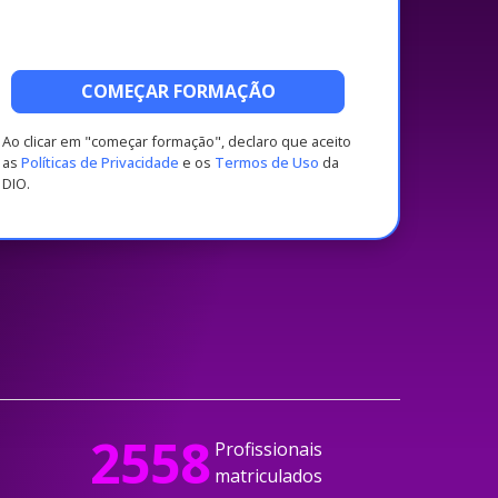
COMEÇAR FORMAÇÃO
Ao clicar em "começar formação", declaro que aceito
as
Políticas de Privacidade
e os
Termos de Uso
da
DIO.
2558
Profissionais
matriculados