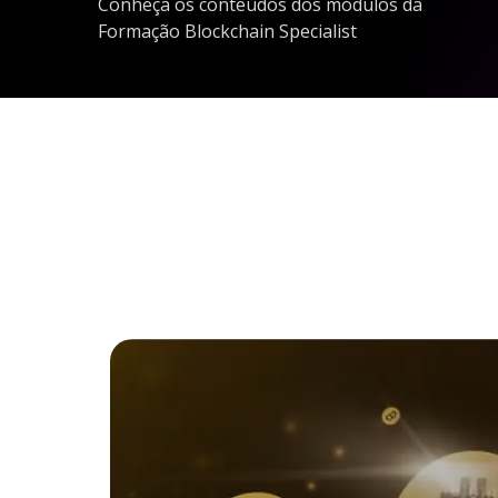
Conheça os conteúdos dos módulos da
Formação Blockchain Specialist