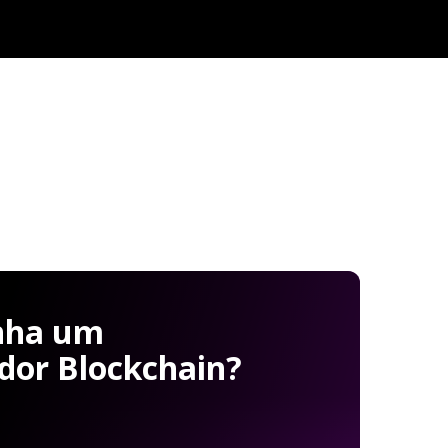
nha um
dor Blockchain?