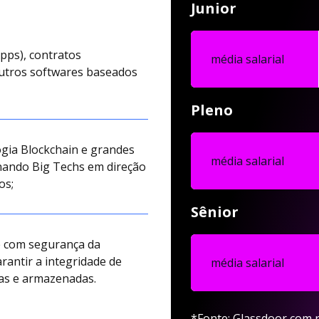
Junior
Apps), contratos
média salarial
outros softwares baseados
Pleno
gia Blockchain e grandes
média salarial
nando Big Techs em direção
os;
Sênior
e com segurança da
rantir a integridade de
média salarial
das e armazenadas.
*Fonte: Glassdoor com r