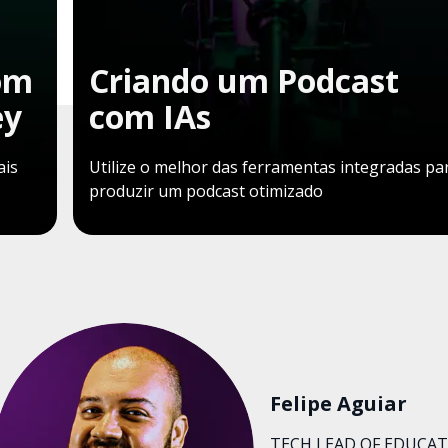
om
Criando um Podcast
ey
com IAs
ais
Utilize o melhor das ferramentas integradas pa
produzir um podcast otimizado
Felipe Aguiar
TECH LEAD OF EDUCA