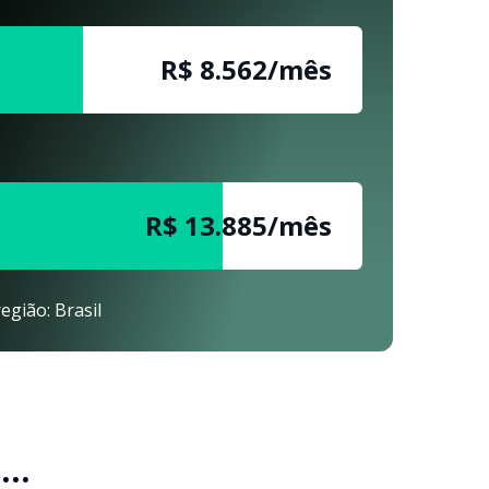
R$ 8.563/mês
R$ 13.886/mês
egião: Brasil
..