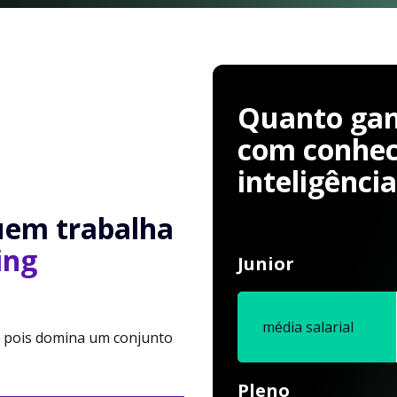
Quanto ganh
com conhe
inteligência
uem trabalha
ing
Junior
média salarial
l, pois domina um conjunto
Pleno