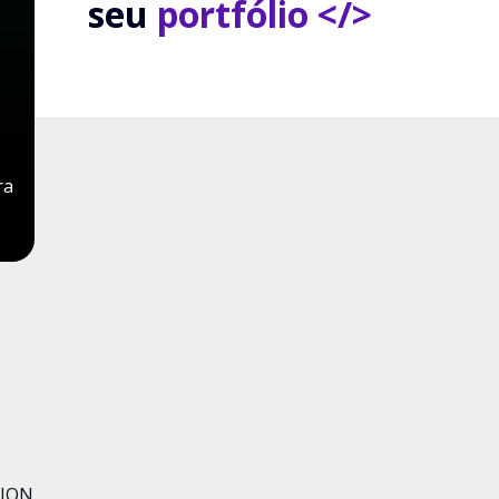
seu
portfólio </>
ra
TION