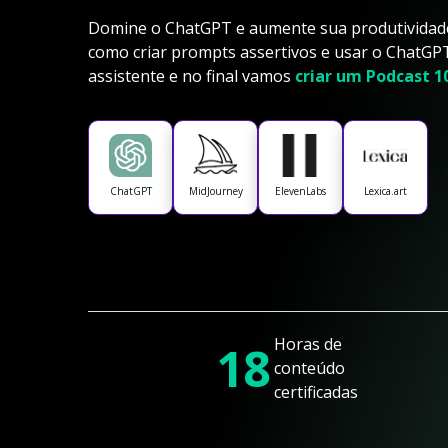
Domine o ChatGPT e aumente sua produtividad
como criar prompts assertivos e usar o ChatG
assistente e no final vamos
criar um Podcast 
ChatGPT
MidJourney
ElevenLabs
Lexica.art
Horas de
18
conteúdo
certificadas