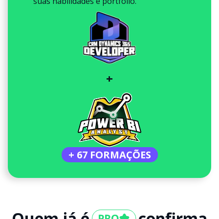
suas habilidades e portfólio.
+
+ 67 FORMAÇÕES
Quem já é
confirma