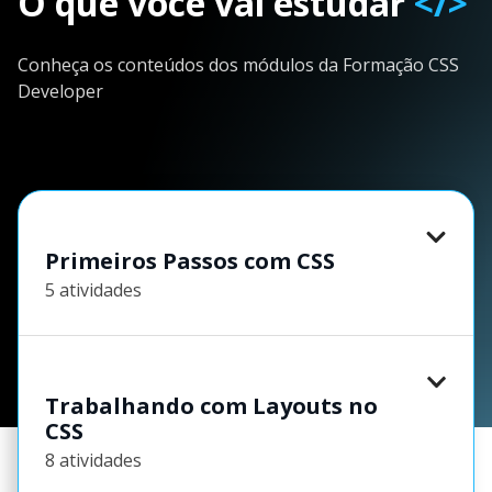
O que você vai estudar
</>
Conheça os conteúdos dos módulos da Formação CSS
Developer
Primeiros Passos com CSS
5 atividades
Trabalhando com Layouts no
CSS
8 atividades