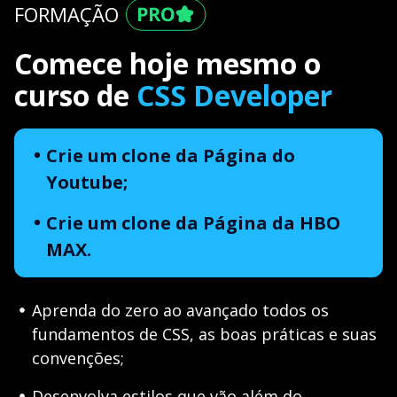
FORMAÇÃO
Comece hoje mesmo o
curso de
CSS Developer
Crie um clone da Página do
Youtube;
Crie um clone da Página da HBO
MAX.
Aprenda do zero ao avançado todos os
fundamentos de CSS, as boas práticas e suas
convenções;
Desenvolva estilos que vão além do