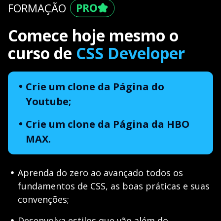
FORMAÇÃO
Comece hoje mesmo o
curso de
CSS Developer
Crie um clone da Página do
Youtube;
Crie um clone da Página da HBO
MAX.
Aprenda do zero ao avançado todos os
fundamentos de CSS, as boas práticas e suas
convenções;
Desenvolva estilos que vão além do