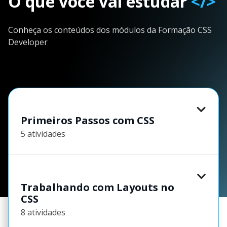
O que você vai estudar
</>
Conheça os conteúdos dos módulos da Formação CSS
Developer
Primeiros Passos com CSS
5 atividades
Trabalhando com Layouts no
CSS
8 atividades