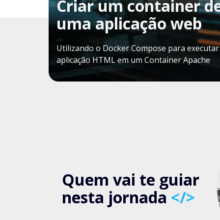
Criar um container d
uma aplicação web
Utilizando o Docker Compose para executa
aplicação HTML em um Container Apache
Quem vai te guiar
nesta jornada
</>