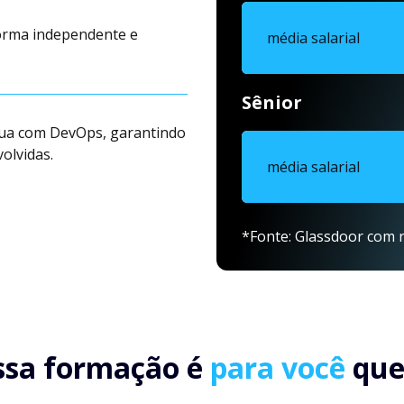
orma independente e
média salarial
Sênior
tua com DevOps, garantindo
olvidas.
média salarial
*Fonte: Glassdoor com r
ssa formação é
para você
que.