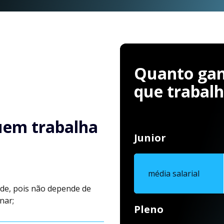
Quanto ganh
que trabal
uem trabalha
Junior
média salarial
de, pois não depende de
nar;
Pleno