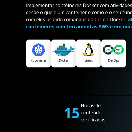
implementar contêineres Docker com atividades p
desde o que é um contêiner e como é o seu fun
com eles usando comandos do CLI do Docker,
a
contêineres com ferramentas AWS e em uma 
Kubernetes
Docker
Linux
DevOps
Horas de
15
conteúdo
certificadas