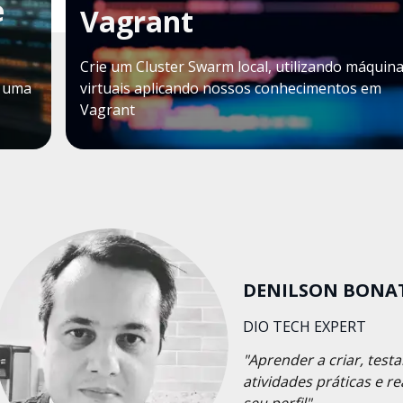
e
Vagrant
Crie um Cluster Swarm local, utilizando máquin
r uma
virtuais aplicando nossos conhecimentos em
Vagrant
DENILSON BONA
DIO TECH EXPERT
"Aprender a criar, tes
atividades práticas e r