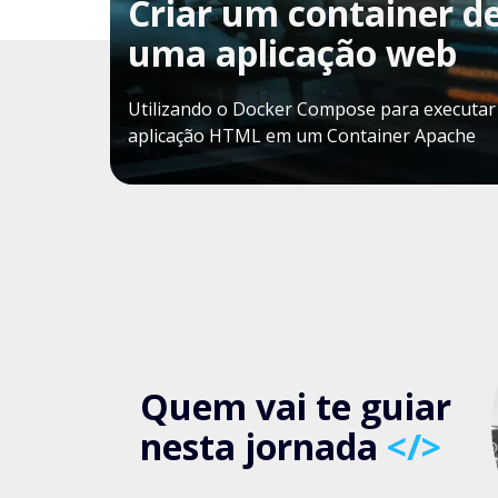
Criar um container d
uma aplicação web
Utilizando o Docker Compose para executa
aplicação HTML em um Container Apache
Quem vai te guiar
nesta jornada
</>