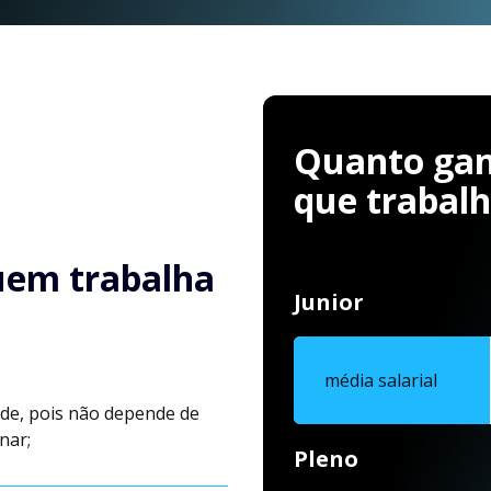
Quanto ganh
que trabal
uem trabalha
Junior
média salarial
de, pois não depende de
nar;
Pleno