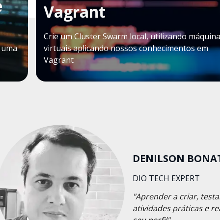
e
Vagrant
Crie um Cluster Swarm local, utilizando máquin
r uma
virtuais aplicando nossos conhecimentos em
Vagrant
DENILSON BONA
DIO TECH EXPERT
"Aprender a criar, tes
atividades práticas e r