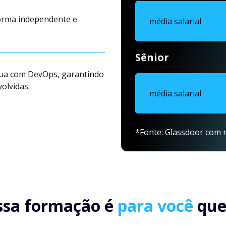
orma independente e
média salarial
Sênior
tua com DevOps, garantindo
olvidas.
média salarial
*Fonte: Glassdoor com r
ssa formação é
para você
que.