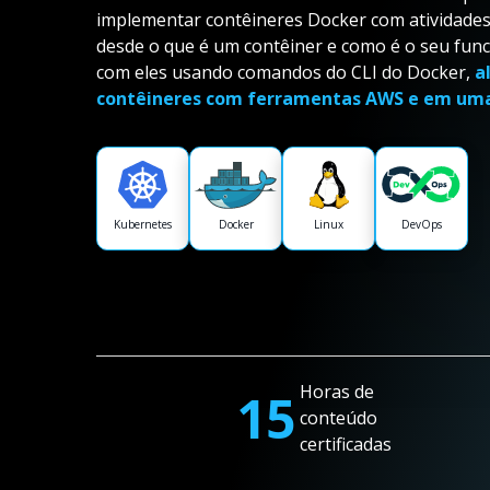
implementar contêineres Docker com atividades p
desde o que é um contêiner e como é o seu fun
com eles usando comandos do CLI do Docker,
a
contêineres com ferramentas AWS e em uma 
Kubernetes
Docker
Linux
DevOps
Horas de
15
conteúdo
certificadas