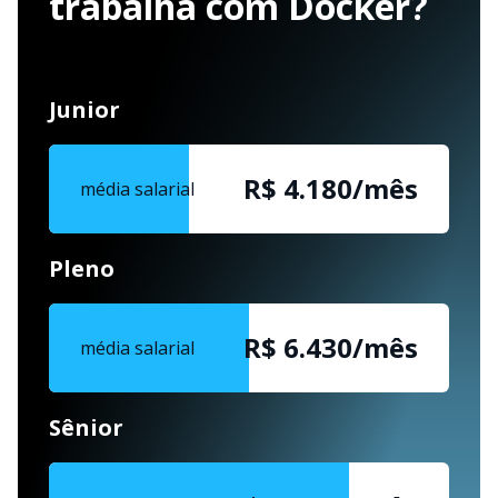
trabalha com Docker?
Junior
R$ 4.180/mês
média salarial
Pleno
R$ 6.430/mês
média salarial
Sênior