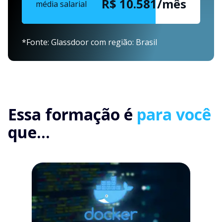
R$ 10.581/mês
média salarial
*Fonte: Glassdoor com região: Brasil
Essa formação é
para você
que...