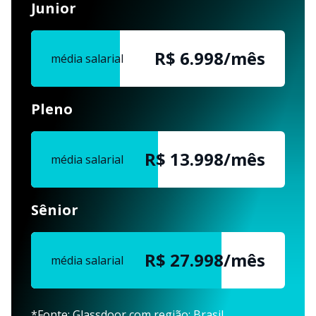
Junior
R$ 7.000/mês
média salarial
Pleno
R$ 14.000/mês
média salarial
Sênior
R$ 28.000/mês
média salarial
*Fonte: Glassdoor com região: Brasil