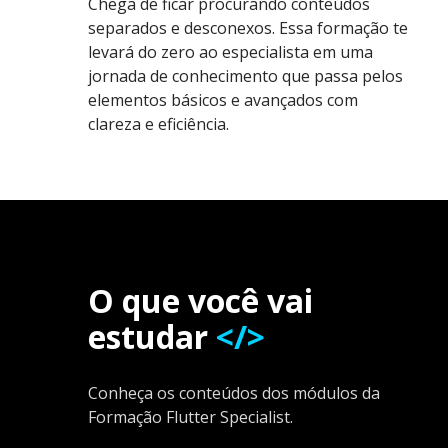
Chega de ficar procurando conteúdos
separados e desconexos. Essa formação te
levará do zero ao especialista em uma
jornada de conhecimento que passa pelos
elementos básicos e avançados com
clareza e eficiência.
O que você vai
estudar
</>
Conheça os conteúdos dos módulos da
Formação Flutter Specialist.