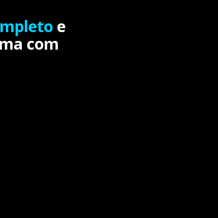
ompleto
e
orma com