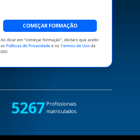
COMEÇAR FORMAÇÃO
Ao clicar em "começar formação", declaro que aceito
as
Políticas de Privacidade
e os
Termos de Uso
da
DIO.
5267
Profissionais
matriculados