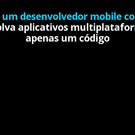
e um desenvolvedor mobile c
lva aplicativos multiplataf
apenas um código