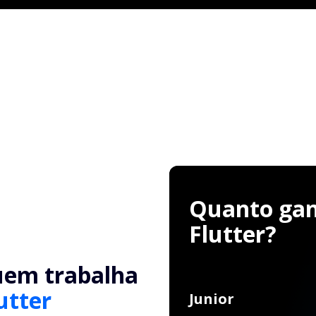
Quanto ganh
Flutter?
uem trabalha
utter
Junior