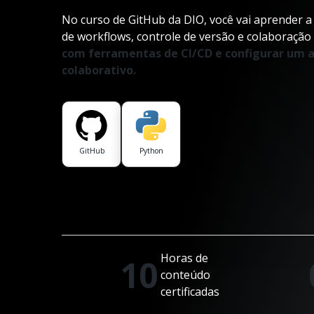
No curso de GitHub da DIO, você vai aprender a
de workflows, controle de versão e colaboração
com ferramentas de CI/CD e configurar um
colaborativo.
GitHub
Python
Horas de
10
conteúdo
certificadas