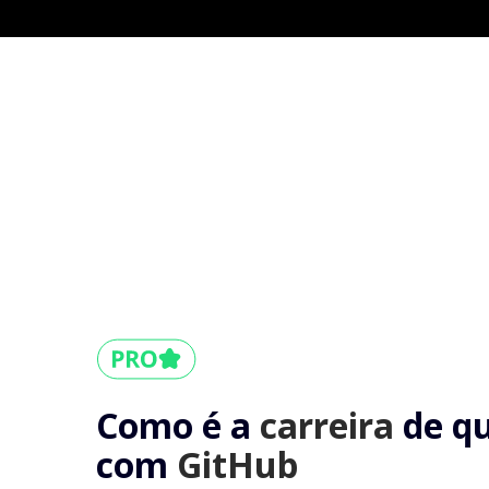
Como é a
carreira
de q
com
GitHub