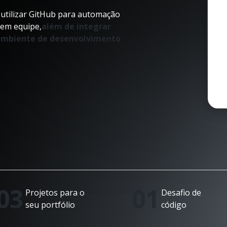
 utilizar GitHub para automação
 em equipe,
além de integrar
 ambiente de desenvolvimento
03
01
Projetos para o
Desafio de
seu portfólio
código