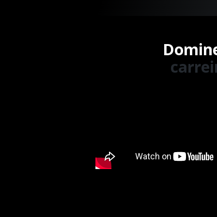
Domine
carre