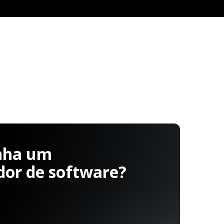
nha um
dor de software?