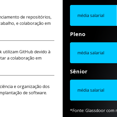
média salarial
ciamento de repositórios,
trabalho, e colaboração em
Pleno
 utilizam GitHub devido à
média salarial
litar a colaboração em
Sênior
iciência e organização dos
média salarial
implantação de software.
*Fonte: Glassdoor com r