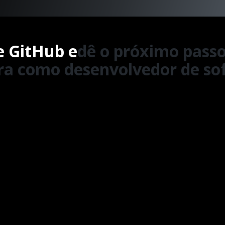
 GitHub e
dê o próximo passo
ira como desenvolvedor de so