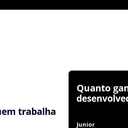
Quanto ga
desenvolve
uem trabalha
Junior