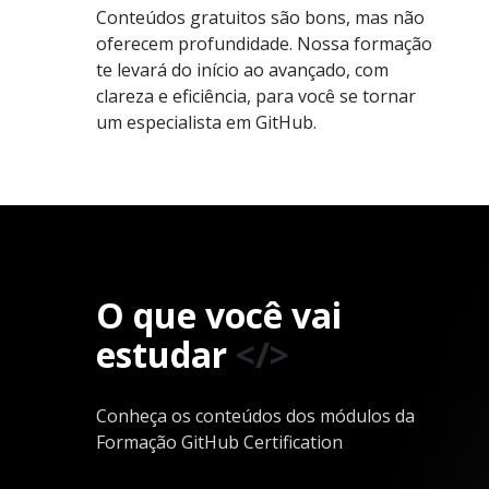
Conteúdos gratuitos são bons, mas não
oferecem profundidade. Nossa formação
te levará do início ao avançado, com
clareza e eficiência, para você se tornar
um especialista em GitHub.
O que você vai
estudar
</>
Conheça os conteúdos dos módulos da
Formação GitHub Certification