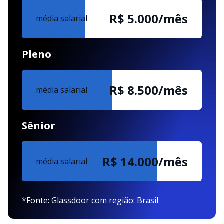
R$ 5.000/mês
média salarial
Pleno
R$ 8.500/mês
média salarial
Sênior
R$ 14.000/mês
média salarial
*Fonte: Glassdoor com região: Brasil