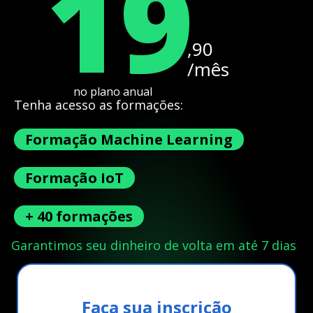
19
,90
/mês
no plano anual
Tenha acesso as formações:
Formação Machine Learning
Formação IoT
+ 40 formações
Garantimos seu dinheiro de volta em até 7 dias
Faça sua inscrição