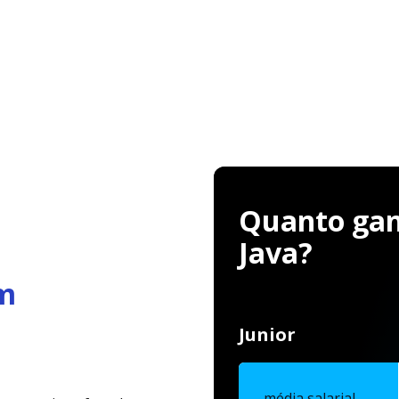
Quanto gan
Java?
m
Junior
média salarial