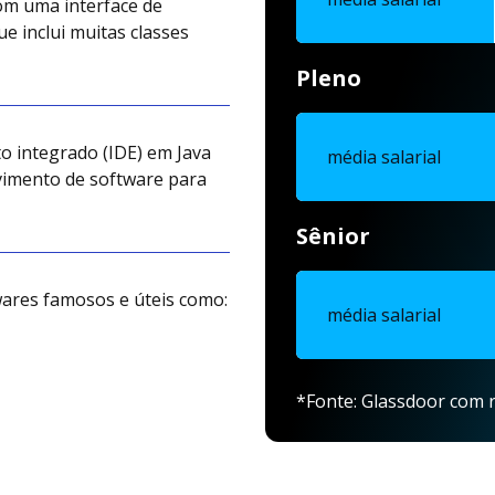
com uma interface de
e inclui muitas classes
Pleno
o integrado (IDE) em Java
média salarial
vimento de software para
Sênior
wares famosos e úteis como:
média salarial
*Fonte: Glassdoor com r