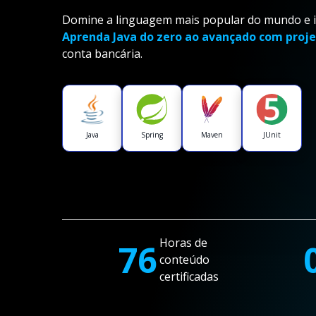
Domine a linguagem mais popular do mundo e im
Aprenda Java do zero ao avançado com proje
conta bancária.
Java
Spring
Maven
JUnit
Horas de
76
conteúdo
certificadas