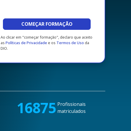
COMEÇAR FORMAÇÃO
Ao clicar em "começar formação", declaro que aceito
as
Políticas de Privacidade
e os
Termos de Uso
da
DIO.
16875
Profissionais
matriculados