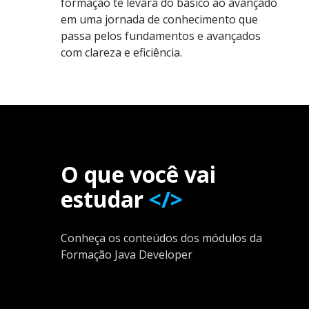
formação te levará do básico ao avançado
em uma jornada de conhecimento que
passa pelos fundamentos e avançados
com clareza e eficiência.
O que você vai
estudar
</>
Conheça os conteúdos dos módulos da
Formação Java Developer