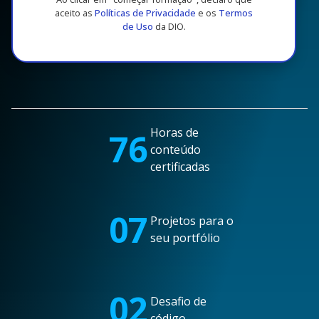
aceito as
Políticas de Privacidade
e os
Termos
de Uso
da DIO.
Horas de
76
conteúdo
certificadas
07
Projetos para o
seu portfólio
02
Desafio de
código