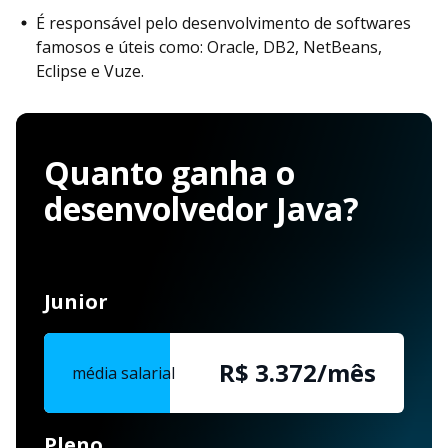
É responsável pelo desenvolvimento de softwares
famosos e úteis como: Oracle, DB2, NetBeans,
Eclipse e Vuze.
Quanto ganha o
desenvolvedor Java?
Junior
R$ 3.372/mês
média salarial
Pleno