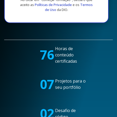
aceito as
Políticas de Privacidade
e os
Termos
de Uso
da DIO.
Horas de
76
conteúdo
certificadas
07
Projetos para o
seu portfólio
02
Desafio de
código