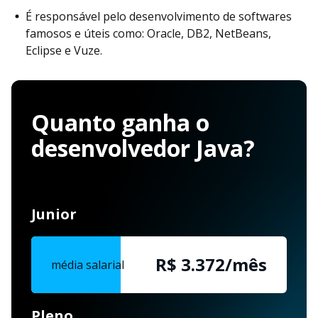
É responsável pelo desenvolvimento de softwares
famosos e úteis como: Oracle, DB2, NetBeans,
Eclipse e Vuze.
Quanto ganha o
desenvolvedor Java?
Junior
R$ 3.372/mês
média salarial
Pleno