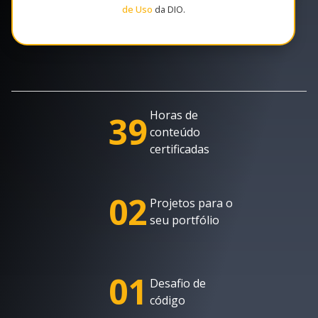
de Uso
da DIO.
Horas de
39
conteúdo
certificadas
02
Projetos para o
seu portfólio
01
Desafio de
código