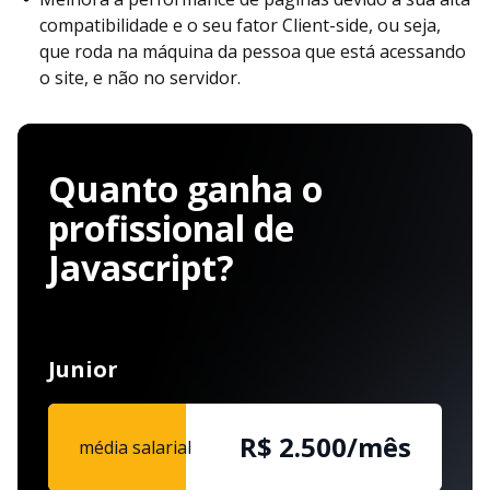
compatibilidade e o seu fator Client-side, ou seja,
que roda na máquina da pessoa que está acessando
o site, e não no servidor.
Quanto ganha o
profissional de
Javascript?
Junior
R$ 2.500/mês
média salarial