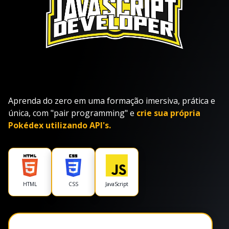
Aprenda do zero em uma formação imersiva, prática e
única, com "pair programming" e
crie sua própria
Pokédex utilizando API's.
HTML
CSS
JavaScript