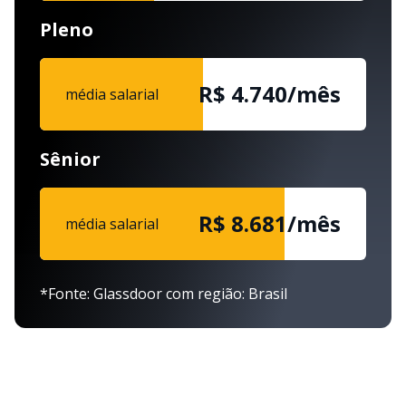
Pleno
R$ 4.740/mês
média salarial
Sênior
R$ 8.681/mês
média salarial
*Fonte: Glassdoor com região: Brasil