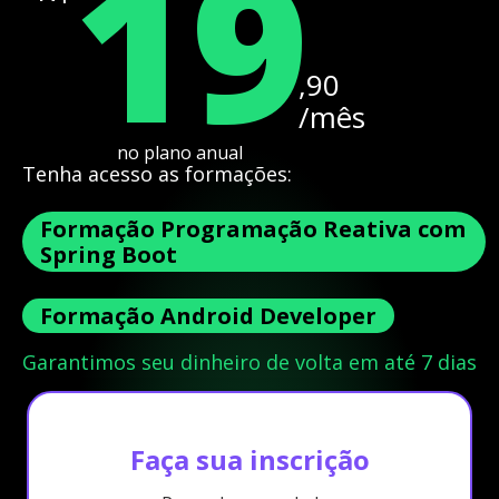
19
,90
/mês
no plano anual
Tenha acesso as formações:
Formação Programação Reativa com
Spring Boot
Formação Android Developer
Garantimos seu dinheiro de volta em até 7 dias
Faça sua inscrição