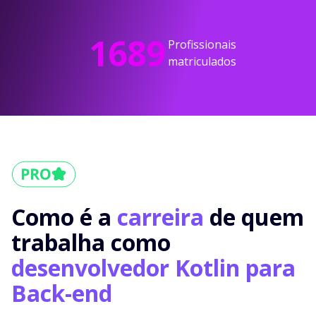
1689
Profissionais
matriculados
Como é a
carreira
de quem
trabalha como
desenvolvedor Kotlin para
Back-end