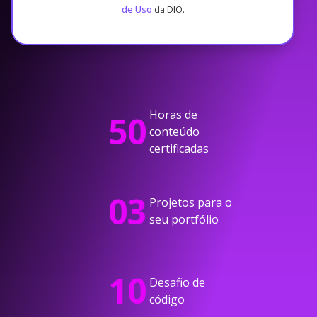
de Uso
da DIO.
Horas de
50
conteúdo
certificadas
03
Projetos para o
seu portfólio
10
Desafio de
código