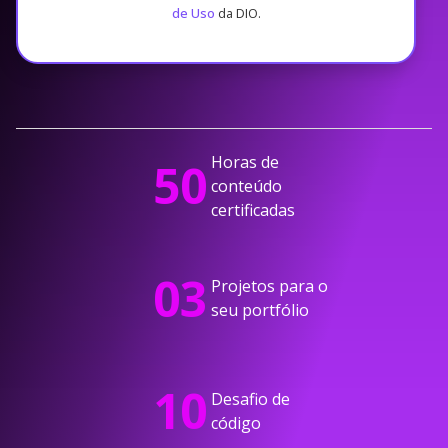
de Uso
da DIO.
Horas de
50
conteúdo
certificadas
03
Projetos para o
seu portfólio
10
Desafio de
código