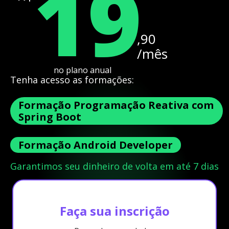
19
,90
/mês
no plano anual
Tenha acesso as formações:
Formação Programação Reativa com
Spring Boot
Formação Android Developer
Garantimos seu dinheiro de volta em até 7 dias
Faça sua inscrição