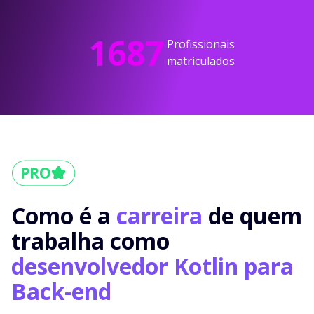
1687
Profissionais
matriculados
Como é a
carreira
de quem
trabalha como
desenvolvedor Kotlin para
Back-end