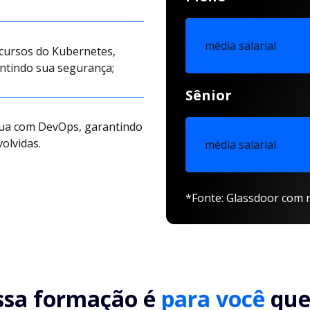
média salarial
ecursos do Kubernetes,
antindo sua segurança;
Sênior
tua com DevOps, garantindo
olvidas.
média salarial
*Fonte: Glassdoor com r
ssa formação é
para você
que.