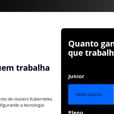
Quanto ganh
que trabal
uem trabalha
Junior
média salarial
nto de clusters Kubernetes
nfigurando a tecnologia
Pleno