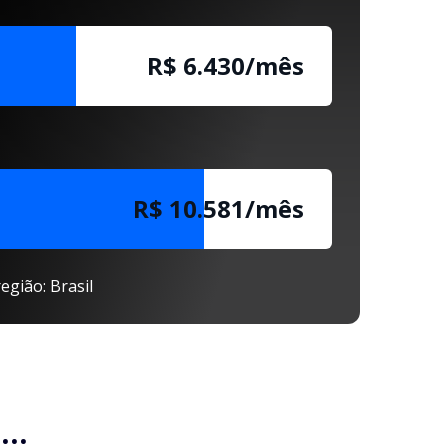
R$ 6.430/mês
R$ 10.581/mês
egião: Brasil
..