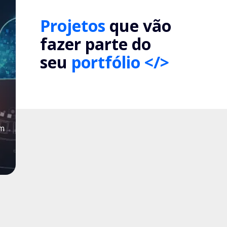
Projetos
que vão
fazer parte do
seu
portfólio </>
um