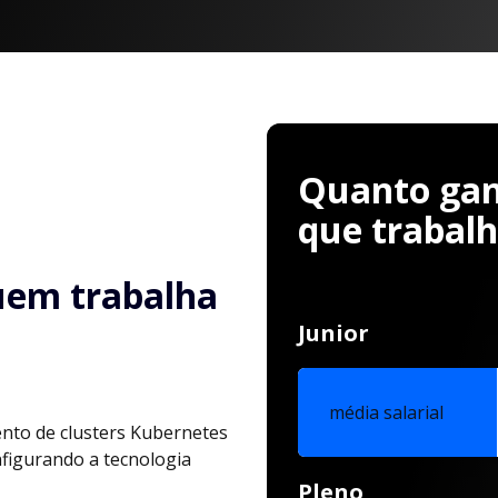
Quanto ganh
que trabal
uem trabalha
Junior
média salarial
nto de clusters Kubernetes
nfigurando a tecnologia
Pleno