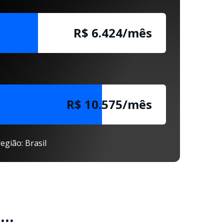
R$ 6.430/mês
R$ 10.581/mês
egião: Brasil
..