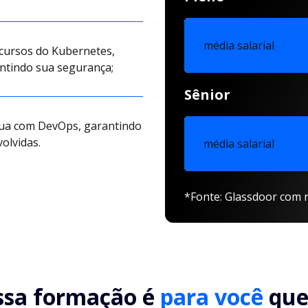
média salarial
ecursos do Kubernetes,
antindo sua segurança;
Sênior
tua com DevOps, garantindo
olvidas.
média salarial
*Fonte: Glassdoor com r
ssa formação é
para você
que.