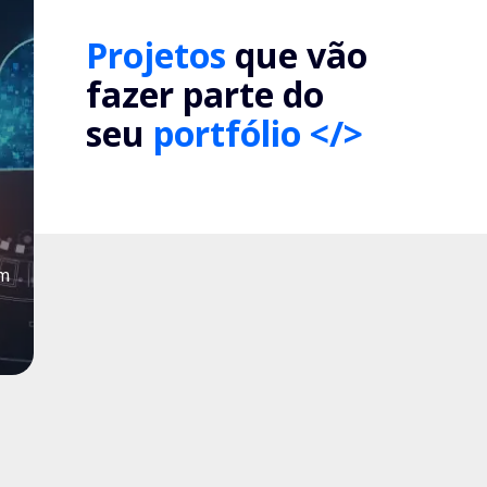
Projetos
que vão
fazer parte do
seu
portfólio </>
um