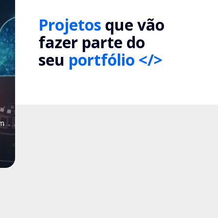
Projetos
que vão
fazer parte do
seu
portfólio </>
um