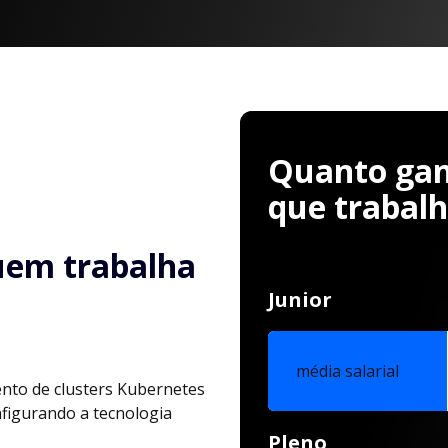
Quanto ganh
que trabal
uem trabalha
Junior
média salarial
nto de clusters Kubernetes
nfigurando a tecnologia
Pleno