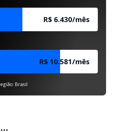
R$ 6.430/mês
R$ 10.581/mês
egião: Brasil
..