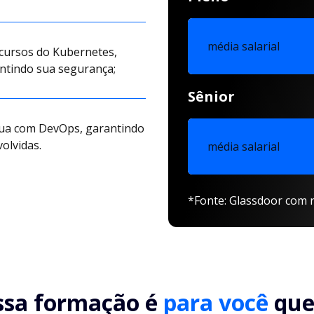
média salarial
ecursos do Kubernetes,
antindo sua segurança;
Sênior
tua com DevOps, garantindo
olvidas.
média salarial
*Fonte: Glassdoor com r
ssa formação é
para você
que.