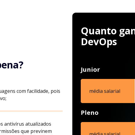
Quanto ganh
DevOps
pena?
Junior
uagens com facilidade, pois
média salarial
vo;
Pleno
s antivírus atualizados
ermissões que previnem
média salarial