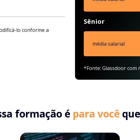
Sênior
odificá-lo conforme a
média salarial
*Fonte: Glassdoor com r
ssa formação é
para você
que.