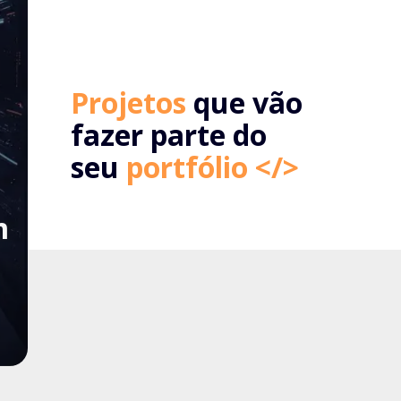
Projetos
que vão
fazer parte do
seu
portfólio </>
m