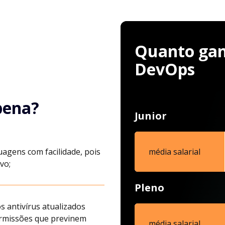
Quanto ganh
DevOps
pena?
Junior
uagens com facilidade, pois
média salarial
vo;
Pleno
s antivírus atualizados
ermissões que previnem
média salarial