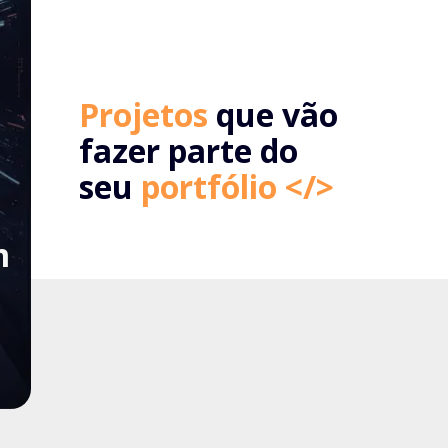
Projetos
que vão
fazer parte do
seu
portfólio </>
m