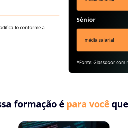
Sênior
odificá-lo conforme a
média salarial
*Fonte: Glassdoor com r
ssa formação é
para você
que.