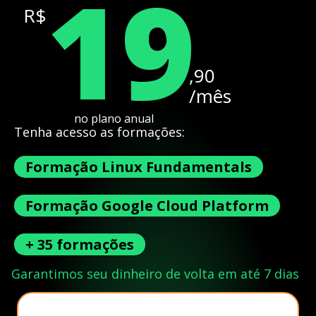
19
R$
,90
/mês
no plano anual
Tenha acesso as formações:
Formação Linux Fundamentals
Formação Google Cloud Platform
+ 35 formações
Garantimos seu dinheiro de volta em até 7 dias