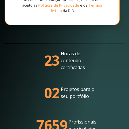
aceito as
Políticas de Privacidade
e os
Termos
de Uso
da DIO.
Horas de
23
conteúdo
certificadas
02
Projetos para o
seu portfólio
7659
Profissionais
matriculados