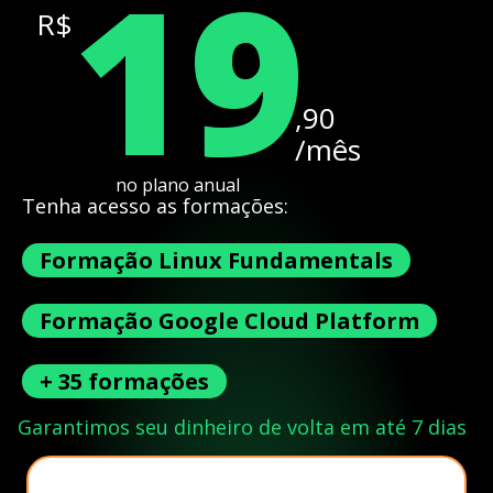
19
R$
,90
/mês
no plano anual
Tenha acesso as formações:
Formação Linux Fundamentals
Formação Google Cloud Platform
+ 35 formações
Garantimos seu dinheiro de volta em até 7 dias