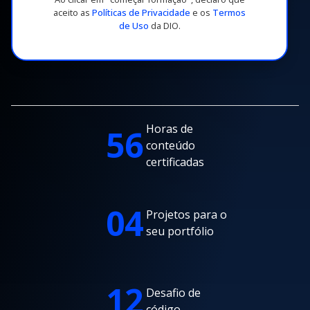
aceito as
Políticas de Privacidade
e os
Termos
de Uso
da DIO.
Horas de
56
conteúdo
certificadas
04
Projetos para o
seu portfólio
12
Desafio de
código