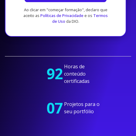
Ao clicar em "começar formação", declaro que
aceito as
Políticas de Privacidade
e os
Termos
de Uso
da DIO.
Horas de
92
conteúdo
certificadas
07
Projetos para o
seu portfólio