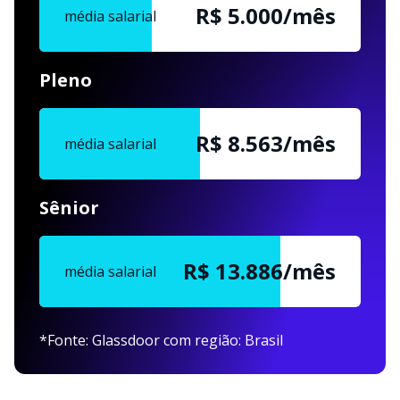
R$ 5.000/mês
média salarial
Pleno
R$ 8.563/mês
média salarial
Sênior
R$ 13.886/mês
média salarial
*Fonte: Glassdoor com região: Brasil