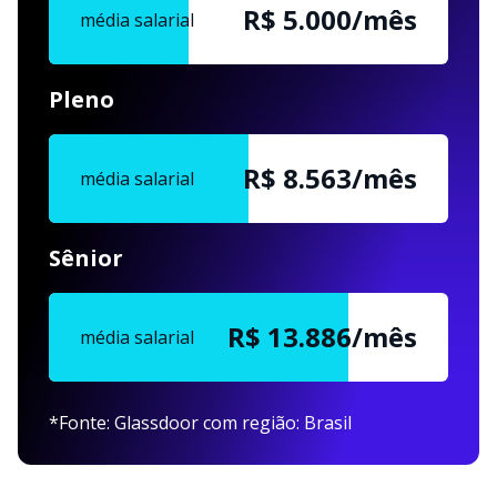
R$ 5.000/mês
média salarial
Pleno
R$ 8.563/mês
média salarial
Sênior
R$ 13.886/mês
média salarial
*Fonte: Glassdoor com região: Brasil