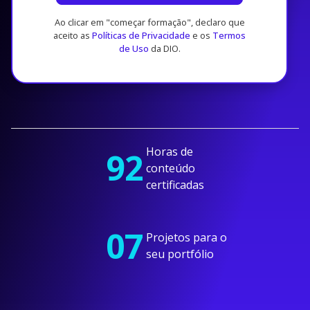
Ao clicar em "começar formação", declaro que
aceito as
Políticas de Privacidade
e os
Termos
de Uso
da DIO.
Horas de
92
conteúdo
certificadas
07
Projetos para o
seu portfólio