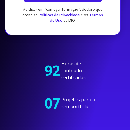
Ao clicar em "começar formação", declaro que
aceito as
Políticas de Privacidade
e os
Termos
de Uso
da DIO.
Horas de
92
conteúdo
certificadas
07
Projetos para o
seu portfólio