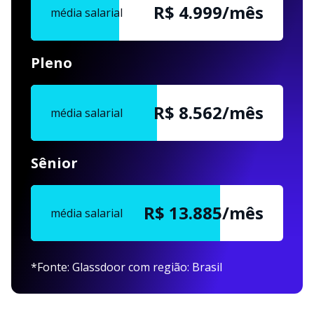
R$ 5.000/mês
média salarial
Pleno
R$ 8.563/mês
média salarial
Sênior
R$ 13.886/mês
média salarial
*Fonte: Glassdoor com região: Brasil