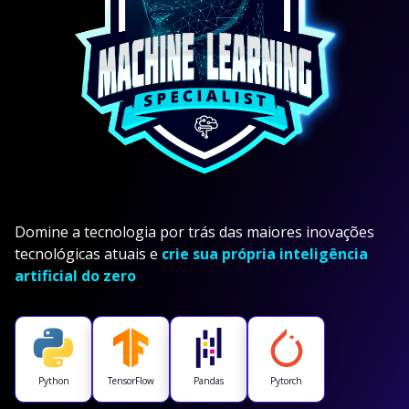
Domine a tecnologia por trás das maiores inovações
tecnológicas atuais e
crie sua própria inteligência
artificial do zero
Python
TensorFlow
Pandas
Pytorch