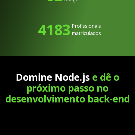
4183
Profissionais
matriculados
Domine Node.js
e dê o
próximo passo no
desenvolvimento back-end