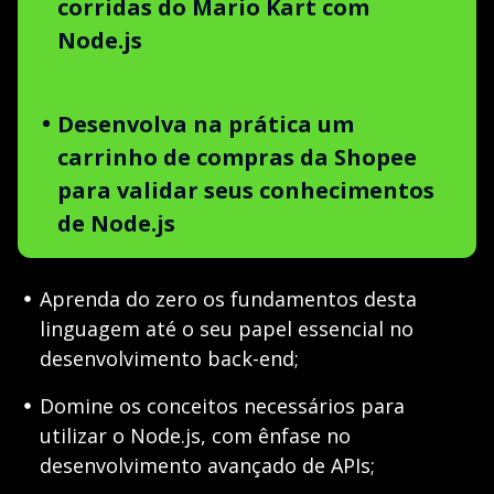
corridas do Mario Kart com
Node.js
Desenvolva na prática um
carrinho de compras da Shopee
para validar seus conhecimentos
de Node.js
Aprenda do zero os fundamentos desta
linguagem até o seu papel essencial no
desenvolvimento back-end;
Domine os conceitos necessários para
utilizar o Node.js, com ênfase no
desenvolvimento avançado de APIs;