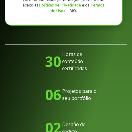
aceito as
Políticas de Privacidade
e os
Termos
de Uso
da DIO.
Horas de
30
conteúdo
certificadas
06
Projetos para o
seu portfólio
02
Desafio de
código