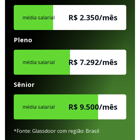
R$ 2.350/mês
média salarial
Pleno
R$ 7.292/mês
média salarial
Sênior
R$ 9.500/mês
média salarial
*Fonte: Glassdoor com região: Brasil