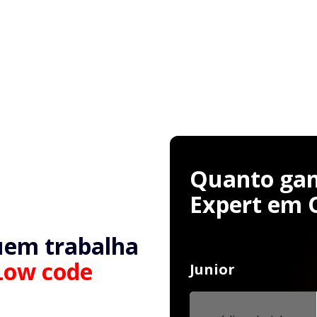
Quanto ganh
Expert em 
uem trabalha
Low code
Junior