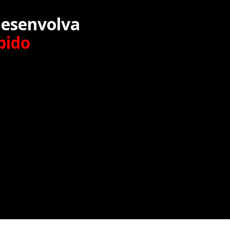
desenvolva
pido