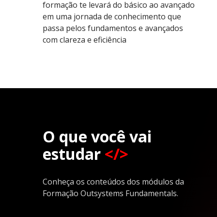
formação te levará do básico ao avançado
em uma jornada de conhecimento que
passa pelos fundamentos e avançados
com clareza e eficiência
O que você vai
estudar
</>
Conheça os conteúdos dos módulos da
Formação Outsystems Fundamentals.