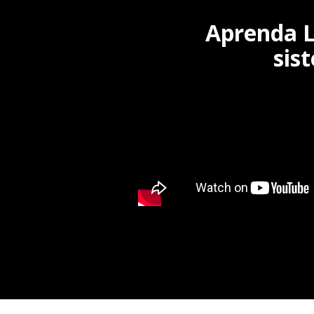
Aprenda L
sis