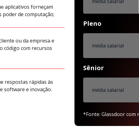
média salarial
e aplicativos forneçam
s poder de computação;
Pleno
 cliente ou da empresa e
média salarial
o código com recursos
Sênior
e respostas rápidas às
 software e inovação.
média salarial
*Fonte: Glassdoor com r