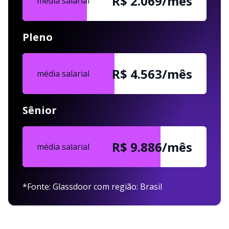
R$ 2.069/mês
média salarial
Pleno
R$ 4.563/mês
média salarial
Sênior
R$ 9.886/mês
média salarial
*Fonte: Glassdoor com região: Brasil