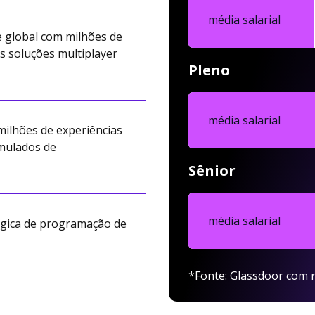
média salarial
 global com milhões de
 soluções multiplayer
Pleno
média salarial
milhões de experiências
umulados de
Sênior
média salarial
ógica de programação de
*Fonte: Glassdoor com r