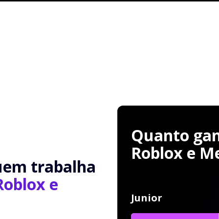
Quanto ganh
Roblox e M
uem trabalha
Roblox e
Junior