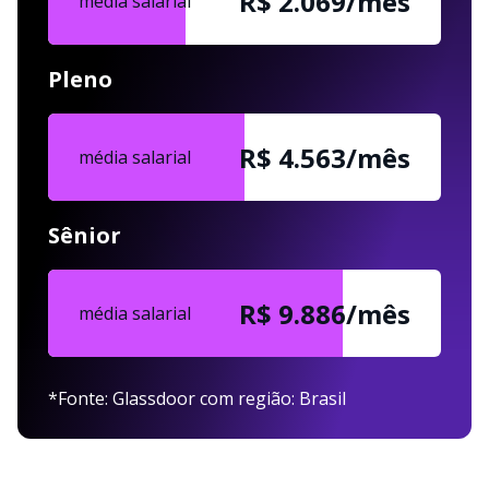
R$ 2.069/mês
média salarial
Pleno
R$ 4.563/mês
média salarial
Sênior
R$ 9.886/mês
média salarial
*Fonte: Glassdoor com região: Brasil