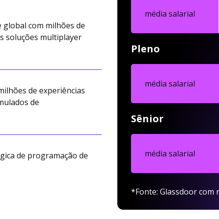
média salarial
 global com milhões de
 soluções multiplayer
Pleno
média salarial
milhões de experiências
umulados de
Sênior
média salarial
ógica de programação de
*Fonte: Glassdoor com r