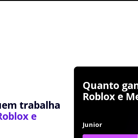
Quanto ganh
Roblox e M
uem trabalha
Roblox e
Junior