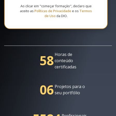
Ao clicar em "começar formação", declaro que
aceito as
Políticas de Privacidade
e os
Termos
de Uso
da DIO.
Horas de
58
conteúdo
certificadas
06
Projetos para o
seu portfólio
Profissionais