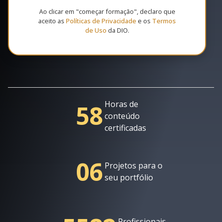
Ao clicar em "começar formação", declaro que
aceito as
Políticas de Privacidade
e os
Termos
de Uso
da DIO.
Horas de
58
conteúdo
certificadas
06
Projetos para o
seu portfólio
Profissionais